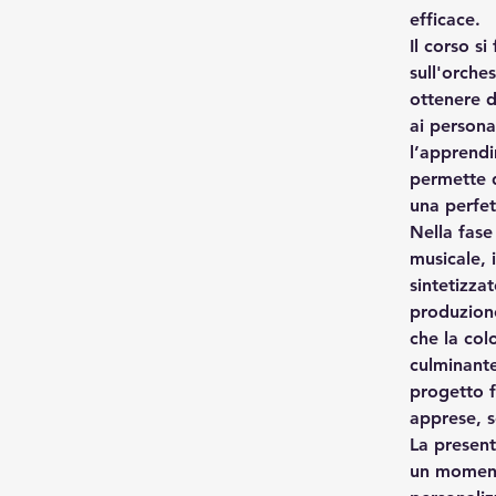
efficace.
Il corso s
sull'orche
ottenere d
ai person
l’apprendi
permette d
una perfet
Nella fase
musicale, 
sintetizza
produzione
che la colo
culminante
progetto f
apprese, s
La present
un momento