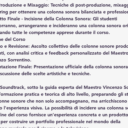
Produzione e Mixaggio
: Tecniche di post-produzione, mixag
ing per ottenere una colonna sonora bilanciata e professio
to Finale - Incisione della Colonna Sonora
: Gli studenti 
rranno, arrangeranno e incideranno una colonna sonora ori
cando tutte le competenze apprese durante il corso.
ne del Corso
o e Revisione
: Ascolto collettivo delle colonne sonore prodo
ti, con analisi critica e feedback personalizzato del Maestro
nzo Sorrentino.
ntazione Finale
: Presentazione ufficiale della colonna sonora 
scussione delle scelte artistiche e tecniche.
i Soundtrack, sotto la guida esperta del Maestro Vincenzo So
formazione pratica e teorica di alto livello, preparando gli s
lonne sonore che non solo accompagnano, ma arricchiscono
o l’esperienza visiva. La possibilità di incidere una colonna 
 fine del corso fornisce un’esperienza concreta e un prodotto 
 per costruire un portfolio professionale nel mondo della 