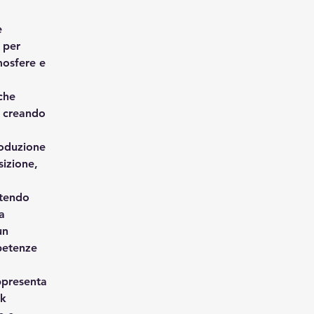
e 
 per 
mosfere e 
che 
, creando 
roduzione 
izione, 
ntendo 
a 
un 
petenze 
ppresenta 
k 