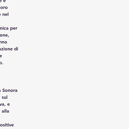
e e 
loro 
 nel 
nica per 
one, 
nno 
zione di 
e 
o.
a Sonora
 sul 
va, e 
alla 
ositive 