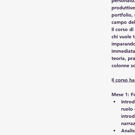
personaliz
produttive
portfolio,
campo dell
Il corso d
chi vuole 
imparando
immediatam
teoria, pr
colonne so
I
l corso ha
Mese 1: F
Introd
ruolo 
introd
narraz
Analis