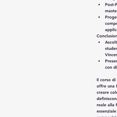
Post-
master
Proget
compo
appli
Conclusio
Ascolt
studen
Vince
Prese
con di
Il corso d
offre una 
creare co
definiscon
reale alla
essenziale