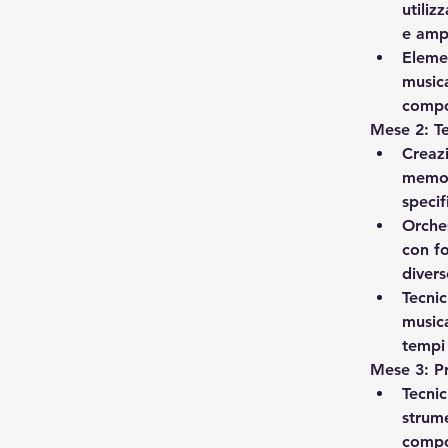
utiliz
e ampl
Elemen
musica
compo
Mese 2: T
Creazi
memor
specif
Orche
con fo
divers
Tecni
music
tempi 
Mese 3: P
Tecni
strume
compos