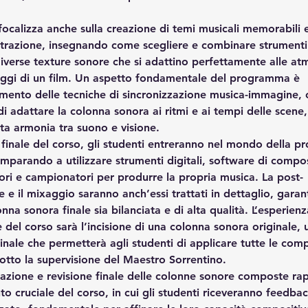
i focalizza anche sulla creazione di temi musicali memorabili 
strazione, insegnando come scegliere e combinare strumenti
iverse texture sonore che si adattino perfettamente alle at
aggi di un film. Un aspetto fondamentale del programma è 
mento delle tecniche di sincronizzazione musica-immagine, 
i adattare la colonna sonora ai ritmi e ai tempi delle scene
ta armonia tra suono e visione.
 finale del corso, gli studenti entreranno nel mondo della p
imparando a utilizzare strumenti digitali, software di compos
tori e campionatori per produrre la propria musica. La post-
 e il mixaggio saranno anch’essi trattati in dettaglio, gara
nna sonora finale sia bilanciata e di alta qualità. L’esperienz
 del corso sarà l’incisione di una colonna sonora originale, 
inale che permetterà agli studenti di applicare tutte le com
otto la supervisione del Maestro Sorrentino.
azione e revisione finale delle colonne sonore composte ra
 cruciale del corso, in cui gli studenti riceveranno feedbac