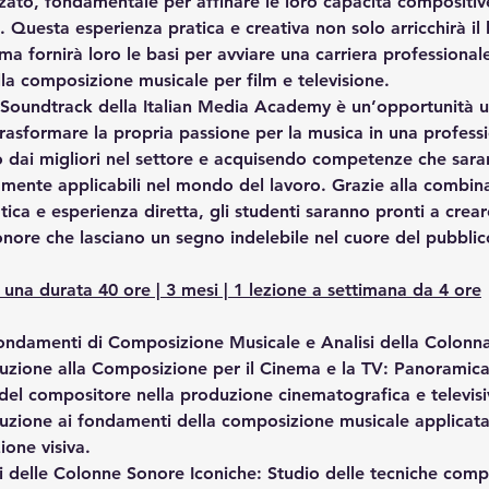
zato, fondamentale per affinare le loro capacità compositiv
. Questa esperienza pratica e creativa non solo arricchirà il 
 ma fornirà loro le basi per avviare una carriera professionale
a composizione musicale per film e televisione.
i Soundtrack della Italian Media Academy è un’opportunità u
trasformare la propria passione per la musica in una professi
 dai migliori nel settore e acquisendo competenze che sara
ente applicabili nel mondo del lavoro. Grazie alla combina
atica e esperienza diretta, gli studenti saranno pronti a crear
nore che lasciano un segno indelebile nel cuore del pubblic
 una durata 40 ore | 3 mesi | 1 lezione a settimana da 4 ore
ondamenti di Composizione Musicale e Analisi della Colonn
uzione alla Composizione per il Cinema e la TV
: Panoramica
del compositore nella produzione cinematografica e televisi
uzione ai fondamenti della composizione musicale applicata 
ione visiva.
i delle Colonne Sonore Iconiche
: Studio delle tecniche comp