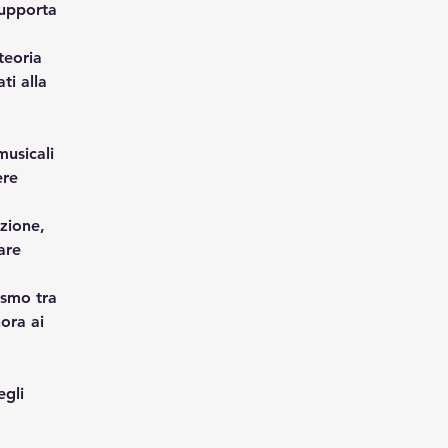
supporta 
teoria 
ti alla 
usicali 
re 
zione, 
are 
ismo tra 
ora ai 
egli 