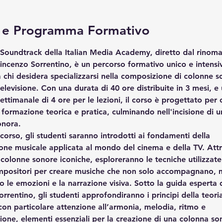
 e Programma Formativo
i Soundtrack della Italian Media Academy, diretto dal rinoma
ncenzo Sorrentino, è un percorso formativo unico e intensi
 chi desidera specializzarsi nella composizione di colonne s
elevisione. Con una durata di 40 ore distribuite in 3 mesi, e 
ttimanale di 4 ore per le lezioni, il corso è progettato per o
 formazione teorica e pratica, culminando nell'incisione di u
onora.
 corso, gli studenti saranno introdotti ai fondamenti della 
ne musicale applicata al mondo del cinema e della TV. Attr
di colonne sonore iconiche, esploreranno le tecniche utilizzate
mpositori per creare musiche che non solo accompagnano, 
o le emozioni e la narrazione visiva. Sotto la guida esperta 
rrentino, gli studenti approfondiranno i principi della teori
con particolare attenzione all’armonia, melodia, ritmo e 
ione, elementi essenziali per la creazione di una colonna so