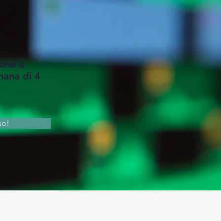
ione a
mana di 4
rso!