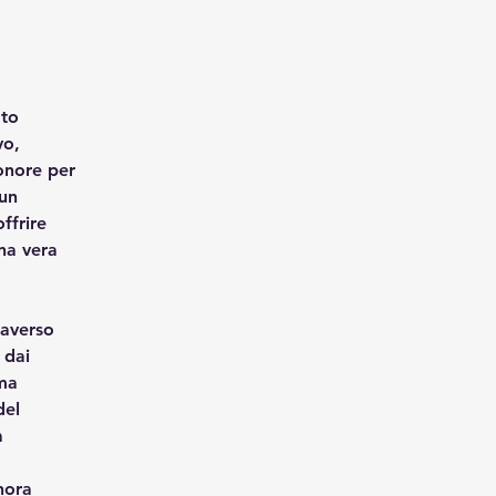
to 
vo, 
onore per 
un 
ffrire 
na vera 
averso 
 dai 
ma 
del 
a 
nora 