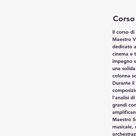
Corso
Il corso d
Maestro Vi
dedicato a
cinema e t
impegno se
una solida
colonna s
Durante il
composizio
l'analisi 
grandi co
amplifican
Maestro So
musicale, 
orchestraz