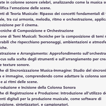
zate in colonne sonore celebri, analizzando come la musica 
ifica l’emozione delle scene.
ti di Teoria Musicale
: Ripasso dei concetti fondamentali di 
le, tra cui armonia, melodia, ritmo e orchestrazione, applica
sizione per il cinema.
ecniche di Composizione e Orchestrazione
one di Temi Musicali
: Tecniche per la composizione di temi m
abili che rispecchiano personaggi, ambientazioni e atmosfe
iche.
strazione e Arrangiamento
: Approfondimento sull’orchestra
cus sulla scelta degli strumenti e sull’arrangiamento per cre
e texture sonore.
che di Sincronizzazione Musica-Immagine
: Studio del sincron
a e immagine, comprendendo come adattare la colonna son
e ai ritmi delle scene.
roduzione e Incisione della Colonna Sonora
che di Registrazione e Produzione
: Introduzione all’utilizzo d
nti digitali per la produzione musicale, come software di 
izione, sintetizzatori, e campionatori.