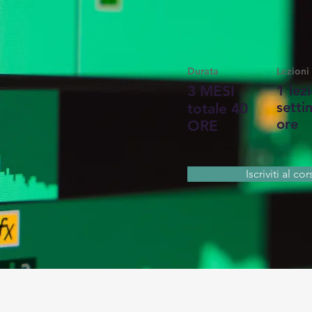
Durata
Lezioni
3 MESI
1 lez
setti
totale 40
ore
ORE
Iscriviti al co