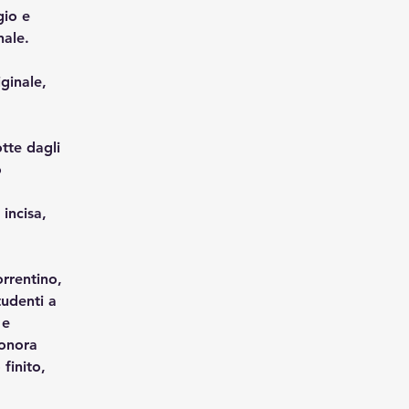
gio e 
nale.
ginale, 
tte dagli 
 
incisa, 
rrentino, 
tudenti a 
 e 
sonora 
finito, 