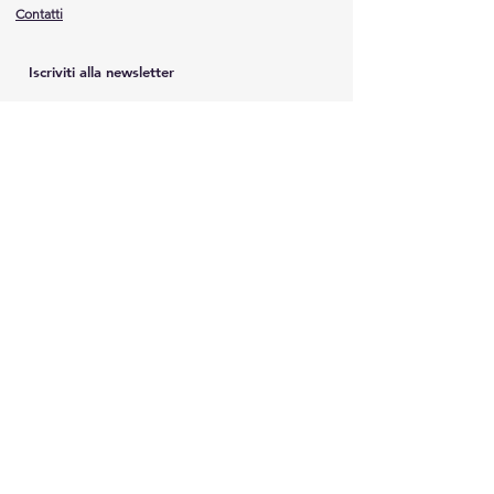
Contatti
Iscriviti alla newsletter
Email
Invia
ITALIAN MOVIE AWARD ®
| Sede Legale e Studios: Via
Cappelle,
37 - 84020
COLLIANO (SA) | Phone
+39.0828.08.08.888
| E-Mail:
info@italianmovieaward.it
|
P.IVA e Codice Fiscale
05255320656