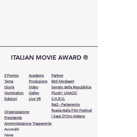
ITALIAN MOVIE AWARD ®
Il Premio
Academy
Partner
Tema
Produzione
Reti Mediaset
Giuria
Video
Senato della Repubblica
Nomination
Galley
Plural+ UNAOC
Edizioni
Live VR
S.H.R.O.
Rai2 - Parlamento
Russia-Italia Film Festival
Organizzazione
I Sassi D'Oro Matera
Presidente
Amministrazione Trasparente
Accrediti
News