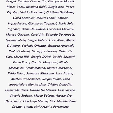
Borghi, Carolina Crescentini, Giampaolo Morelli,
Marco Bocci, Massimo Boldi, Biagio Izzo, Rocco
Papaleo, Vinicio Marchioni, Cristiana Dell’Anna,
Giulia Michelini, Miriam Leone, Sabrina
Impacciatore, Gianmarco Tognazzi, Maria Sole
Tognazzi, Diana Del Bufalo, Francesca Chillemi,
Matteo Garrone, Carol Alt, Edoardo De Angelis,
Sydney Sibilia, Sergio Rubini, Luca Ward, Marco
D’Amore, Stefania Orlando, Gianluca Ansanelli,
Paolo Conticini, Giuseppe Ferrara, Pietro De
Silva, Marco Risi, Giorgio Diritti, Davide Silvestri,
Fabio Fulco, Claudio Malaponti, Nicola
Maccanico, Frank Matano, Matteo Martinez,
Fabio Fulco, Salvatore Misticone, Luca Abete,
Matteo Branciamore, Sergio Muniz, Enzo
Iuppariello e Monica Lima, Cristina Donadio,
Emanuelle Bains, Davide De Marinis, Casa Surace,
Vittorio Sodano, Marco Belardi, Alessandro
Bencivenni, Don Luigi Merola, Mrs. Matilda Raffa
Cuomo, e tanti altri Artisti e Personalità.